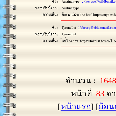
Austinanype
gkkevswe@wildbmail.
ชื่อ :
Austinanype
ทราบเว็บนี้จาก :
ความเห็น :
๓็ํเ๒� แ๎๋�๘ๅ <a href=https://mybestdaysever
TyroneLef
lfubescq@eblanomail.com
ชื่อ :
TyroneLef
ทราบเว็บนี้จาก :
ความเห็น :
๊เ๒เ๋๎ใ <a href=https://tokalki.bar/>ม๎ไ่ ุ
จำนวน :
164
หน้าที่
83
จา
[
หน้าแรก
] [
ย้อน