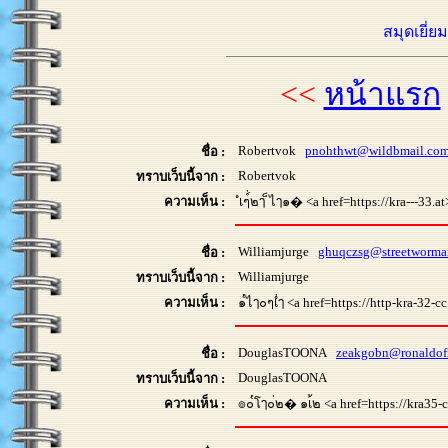
สมุดเยี่ย
<<
หน้าแรก
Robertvok
pnohthwt@wildbmail.co
ชื่อ :
Robertvok
ทราบเว็บนี้จาก :
ความเห็น :
ํเๆ์่๒ๅ ็ไๅ๑� <a href=https://kra---33.a
Williamjurge
ghuqczsg@streetworma
ชื่อ :
Williamjurge
ทราบเว็บนี้จาก :
ความเห็น :
๑๎ไๅ๐ๆเํ่ๅ <a href=https://http-kra-32-c
DouglasTOONA
zeakgobn@ronaldof
ชื่อ :
DouglasTOONA
ทราบเว็บนี้จาก :
ความเห็น :
๏๐๎โๅ๐่๒� ๑เ้๒ <a href=https://kra35-c.c