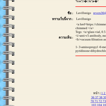
ฯ๐่๑๎ๅไ่ํ�้๒ๅ๑�!
Lavillsnigo
revers36@
ชื่อ :
Lavillsnigo
ทราบเว็บนี้จาก :
<a href=https://chimme
chimmed </a>
Tegs: <u>glass vial, 0.
<i>anti-v5 antibody, m
ความเห็น :
<b>vacuum filtration as
1- 3-aminopropyl -6-me
pyridinone-dihydrochl
หน้า |
1
2
36
37
38
3
70
71
72
7
103
104
1