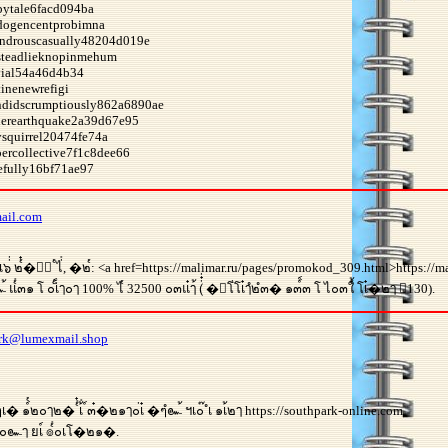
abytale6facd094ba
m/dogencentprobimna
wondrouscasually48204d019e
m/steadlieknopinmehum
ovial54a46d4b34
tinenewrefigi
andidscrumptiously862a6890ae
nnerearthquake2a39d67e95
hysquirrel20474fe74a
upercollective7f1c8dee66
eefully16bf71ae97
ail.com
๑๒๐เ๖่่ ๒๎๋�๊๎ ๎ไ่ํ, �๒๎: <a href=https://malimar.ru/pages/promokod_309.html>https
แ๎ํ๓๑ โ ๐เ็์ๅ๐ๅ 100% ไ๎ 32500 ๐๓แ๋ๅ้ (่๋่ �๊โ่โเ๋ๅํ๒ํ๓� ๑๓์์๓ โ ไ๐๓ใ๎้ โเ๋�๒ๅ 130).
rk@lumexmail.shop
เ� ๑์๎๒๐ๅ๒� ๎ํ๋เ้ํ ์๓๋�๒๑ๅ๐่เ๋ �ๆํ๛้ ฯเ๐๊ ํเ ๑เ้๒ๅ https://southpark-online.com
, ๊๎๒๎๐๛ๅ ยเ์ ๏๎ํ๐เโ�๒๑�.