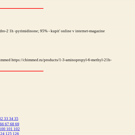
o-2 1h -pyrimidinone; 95% - kupit' online v internet-magazine
chimmed https://chimmed.ru/products/1-3-aminopropyl-6-methyl-21h-
32
33
34
35
66
67
68
69
100
101
102
124
125
126