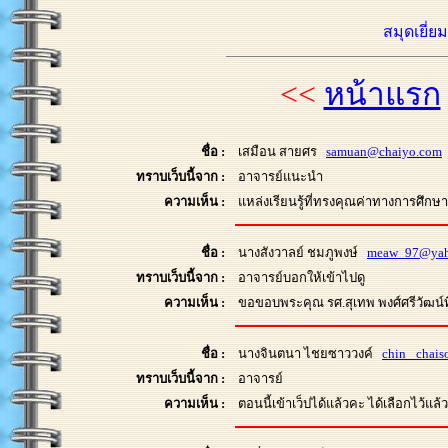
สมุดเยี่ย
<<
หน้าแรก
ชื่อ :
เสมือน สายศร
samuan@chaiyo.com
ทราบเว็บนี้จาก :
อาจารย์แนะนำ
ความเห็น :
แหล่งเรียนรู้ที่ทรงคุณค่าทางการศึกษา
ชื่อ :
นางสังวาลย์ ชมภูพงษ์
meaw_97@yah
ทราบเว็บนี้จาก :
อาจารย์บอกให้เข้าไปดู
ความเห็น :
ขอขอบพระคุณ รศ.สุเทพ พงศ์ศรีวัฒน์ที่
ชื่อ :
นางจินตนา ไชยซาววงค์
chin_ chai
ทราบเว็บนี้จาก :
อาจารย์
ความเห็น :
ตอนนี้เข้าเว็ปได้แล้วคะ ได้เลือกไว้แ