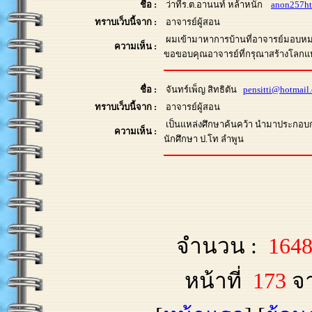
ชื่อ :
ว่าที่ร.ต.อานนท์ หล้าหนัก
anon257h
ทราบเว็บนี้จาก :
อาจารย์ผู้สอน
ผมเข้ามาหาการบ้านที่อาจารย์มอบห
ความเห็น :
ขอขอบคุณอาจารย์ที่กรุณาสร้างโลกแห่งกา
ชื่อ :
จันทร์เพ็ญ สิทธิตัน
pensitti@hotmail
ทราบเว็บนี้จาก :
อาจารย์ผู้สอน
เป็นแหล่งศึกษาค้นคว้า นำมาประกอบ
ความเห็น :
นักศึกษา ป.โท ลำพูน
จำนวน :
164
หน้าที่
173
จ