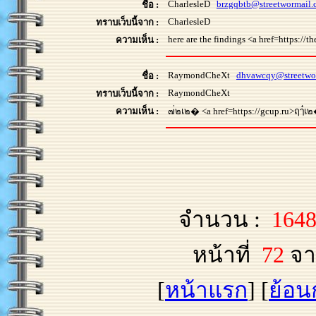
CharlesleD
brzgqbtb@streetwormail
ชื่อ :
CharlesleD
ทราบเว็บนี้จาก :
here are the findings <a href=https://
ความเห็น :
RaymondCheXt
dhvawcqy@streetwo
ชื่อ :
RaymondCheXt
ทราบเว็บนี้จาก :
ความเห็น :
๗่๒เ๒� <a href=https://gcup.ru>ฤๅ๋เ
จำนวน :
164
หน้าที่
72
จา
[
หน้าแรก
] [
ย้อน