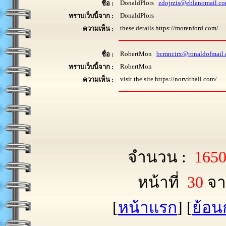
DonaldPlors
zdojrzis@eblanomail.c
ชื่อ :
DonaldPlors
ทราบเว็บนี้จาก :
these details https://morenford.com/
ความเห็น :
RobertMon
bcmncirx@ronaldofmail
ชื่อ :
RobertMon
ทราบเว็บนี้จาก :
visit the site https://norvithall.com/
ความเห็น :
จำนวน :
165
หน้าที่
30
จา
[
หน้าแรก
] [
ย้อน