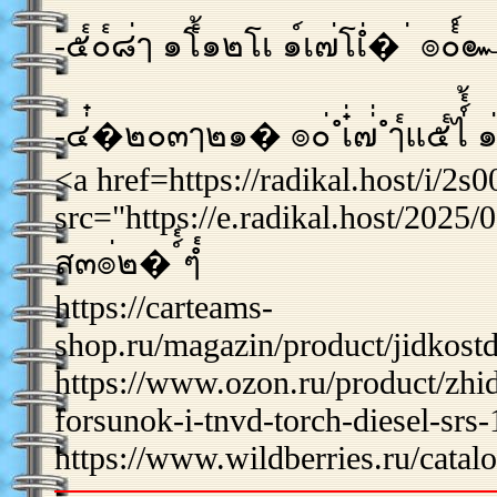
-๕๎๐๎๘่ๅ ๑โ๎้๑๒โเ ๑์เ๗่โเํ่� ่ ๏๐๎์๛โ
-๔่๋�๒๐๓ๅ๒๑� ๏๐่ ํเ๋่๗่่ ํๅ๎แ๕๎ไ่์๎
<a href=https://radikal.host/i/2
src="https://e.radikal.host/2025
ส๓๏่๒� ์๎ๆํ๎
https://carteams-
shop.ru/magazin/product/jidkostd
https://www.ozon.ru/product/zhid
forsunok-i-tnvd-torch-diesel-sr
https://www.wildberries.ru/cata