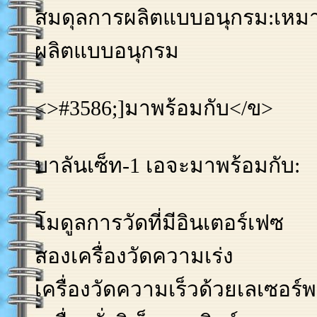
สมดุลการผลิตแบบอนุกรม:เหมา
ผลิตแบบอนุกรม
<>#3586;]มาพร้อมกับ</ข>
บาลันเซ็ท-1 เอจะมาพร้อมกับ:
โมดูลการวัดที่มีอินเตอร์เฟซ
สองเครื่องวัดความเร่ง
เครื่องวัดความเร็วด้วยเลเซอร์พ