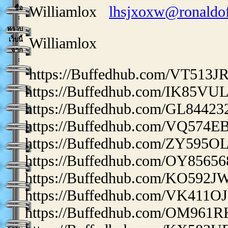
Williamlox
lhsjxoxw@ronaldo
ชื่อ
:
ทราบ
Williamlox
เว็บนี้
จาก
:
https://Buffedhub.com/VT513
https://Buffedhub.com/IK8
https://Buffedhub.com/GL84423
https://Buffedhub.com/VQ57
https://Buffedhub.com/ZY595O
https://Buffedhub.com/OY856
https://Buffedhub.com/KO
https://Buffedhub.com/VK411
https://Buffedhub.com/OM9