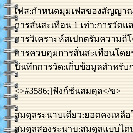
เฟส:กำหนดมุมเฟสของสัญญาณกา
การสั่นสะเทือน 1 เท่า:การวัดแ
การวิเคราะห์สเปกตรัมความถี
การควบคุมการสั่นสะเทือนโดย
บันทึกการวัด:เก็บข้อมูลสำหรั
<>#3586;]ฟังก์ชั่นสมดุล</ข>
สมดุลระนาบเดียว:ยอดคงเหลือใ
สมดุลสองระนาบ:สมดุลแบบได