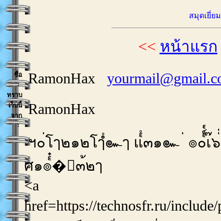
สมุดเยี่ย
<<
หน้าแรก
RamonHax
yourmail@gmail.
ชื่อ
:
ทราบ
RamonHax
เว็บนี้
จาก
:
ฯ๐่โๅ๒๑๒โๅํํ๛ๅ แ๎ํ๓๑๛ ่ ๏๐๎์๎เ๊๖
ศ๑๏๎๋�็๓้๒ๅ
<a
href=https://technosfr.ru/include