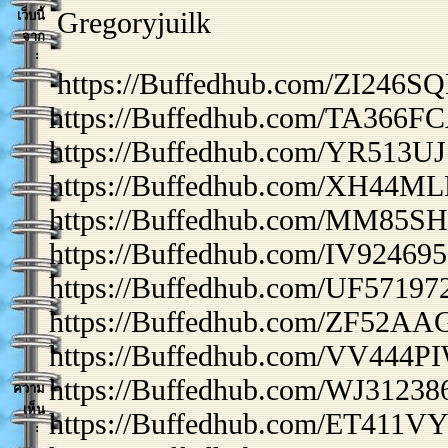
Gregoryjuilk
เว็บนี้
จาก
:
https://Buffedhub.com/ZI2
https://Buffedhub.com/TA36
https://Buffedhub.com/YR513
https://Buffedhub.com/XH4
https://Buffedhub.com/MM8
https://Buffedhub.com/IV924
https://Buffedhub.com/UF57197
https://Buffedhub.com/ZF52
https://Buffedhub.com/VV4
https://Buffedhub.com/WJ312
ความ
เห็น
https://Buffedhub.com/ET4
: