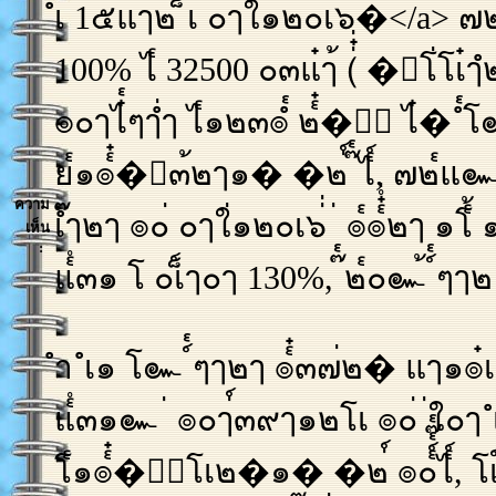
ํเ 1๕แๅ๒ ็เ ๐ๅใ่๑๒๐เ๖่�</a> ๗๒๎แ
100% ไ๎ 32500 ๐๓แ๋ๅ้ (่๋่ �๊โ่โเ๋
๏๐ๅไ๋๎ๆๅํ่ๅ ไ๎๑๒๓๏ํ๎ ๒๎๋�๊๎ ไ๋� ํ
ย๎๑๏๎๋�็๓้๒ๅ๑� �๒่์ ๊๎ไ๎์, ๗๒๎แ๛
ความ
เํ๊ๅ๒ๅ ๏๐่ ๐ๅใ่๑๒๐เ๖่่ ่ ๏๎๏๎๋ํ่๒ๅ ๑โ
เห็น
:
แ๎ํ๓๑ โ ๐เ็์ๅ๐ๅ 130%, ๊๎๒๎๐๛้ ์๎ๆๅ
ำ ํเ๑ โ๛ ์๎ๆๅ๒ๅ ๏๎๋๓๗่๒� แๅ๑๏๋เ๒ํ๛
แ๎ํ๓๑๛ ่ ๏๐ๅ่์๓๙ๅ๑๒โเ ๏๐่ ่ใ๐ๅ 
โ๎๑๏๎๋�็๎โเ๒�๑� �๒่์ ๏๐๎์๎๊๎ไ๎์, โเ์