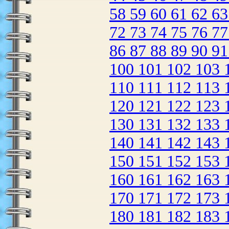
58
59
60
61
62
6
72
73
74
75
76
7
86
87
88
89
90
9
100
101
102
103
110
111
112
113
120
121
122
123
130
131
132
133
140
141
142
143
150
151
152
153
160
161
162
163
170
171
172
173
180
181
182
183