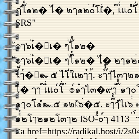
:
ฦ่ไ๊๎๑๒� ไ๋� ๒ๅ๑๒่๐๎โเํ่�, ๊เ๋่แ๐
SRS"
ั๏ๅ๖่เ๋�ํเ� ๆ่ไ๊๎๑๒�
ั๏ๅ๖่เ๋�ํเ� ๆ่ไ๊๎๑๒� ไ๋� ๒ๅ๑๒่๐๎โเํ่
ไ่็ๅ๋�ํ๛๕ ไโ่ใเ๒ๅ๋ๅ้. ะๅ๊๎์ๅํไ๓ๅ๒๑� 
ไ๋� ๅๅ ๊เ๋่แ๐๎โ๊่ ่ ๏๎๑๋ๅไ๓�๙ๅ้ ๊๎ํ๑ๅ๐
๑ๅ๐โ่๑ํ๛๕ ๑๒เํ๖่�๕. ะๅ๊๎์ๅํไเ๖่่ ๏
๑๎๎๒โๅ๒๑๒โ๓ๅ๒ ISO-ํ๎๐์ๅ 4113 ่ ่
<a href=https://radikal.host/i/2