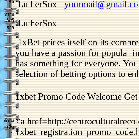
LutherSox
yourmail@gmail.c
ชื่อ
:
ทราบ
LutherSox
เว็บนี้
จาก
:
1xBet prides itself on its compr
you have a passion for popular int
has something for everyone. You 
selection of betting options to e
1xbet Promo Code Welcome Get
<a href=http://centroculturalreco
ความ
เห็น
1xbet_registration_promo_code.h
: