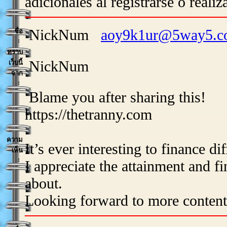
adicionales al registrarse o realiz
NickNum
aoy9k1ur@5way5.c
ชื่อ
:
ทราบ
NickNum
เว็บนี้
จาก
:
Blame you after sharing this!
https://thetranny.com
ความ
It’s ever interesting to finance di
เห็น
:
I appreciate the attainment and f
about.
Looking forward to more content 