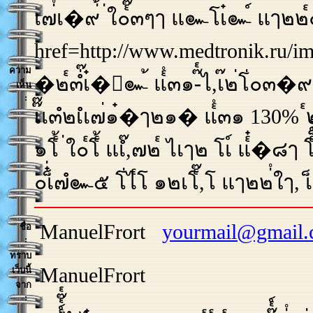
เ๗่ํเ�๙่้ ่ใ๐๎๊่๋่๓ๆๅ แ๛โเ๋๛์ แๅ
href=http://www.medtronik.ru/ima
ความ
�๒๎๓ํ่๊เ๋�ํ๛้ แ๎ํ๓๑-๊๎ไ,เ๊๒่โ่๐๓�๙
เห็น
:
เ๊๊เ๓ํ๒เํเ๗่๑๋�ๅ๒๑� แ๎ํ๓๑ 130% ๎๒ 
๑โ๎้ ่ใ๐๎โ๎้ แเํ๊,๗๒๎ ไเๅ๒ โเ์ แ๎๋
๐เ็๋่๗ํ๛๕ โ่ไ๎โ ๑๒เโ๎๊,โ แๅ๒๒่ํใๅ,
ManuelFrort
yourmail@gmail
ชื่อ
:
ทราบ
ManuelFrort
เว็บนี้
จาก
: