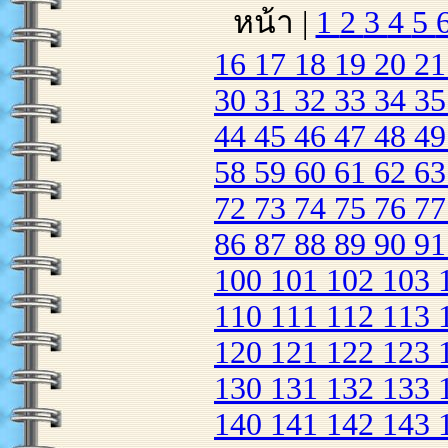
หน้า |
1
2
3
4
5
16
17
18
19
20
2
30
31
32
33
34
3
44
45
46
47
48
4
58
59
60
61
62
6
72
73
74
75
76
7
86
87
88
89
90
9
100
101
102
103
110
111
112
113
120
121
122
123
130
131
132
133
140
141
142
143