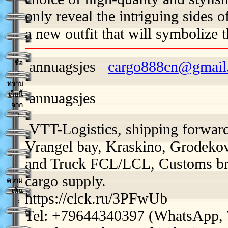
only reveal the intriguing sides 
a new outfit that will symbolize 
annuagsjes
cargo888cn@gmail
ชื่อ
:
ทราบ
annuagsjes
เว็บนี้
จาก
:
VTT-Logistics, shipping forward
Vrangel bay, Kraskino, Grodeko
and Truck FCL/LCL, Customs broke
cargo supply.
ความ
เห็น
https://clck.ru/3PFwUb
:
Tel: +79644340397 (WhatsApp, 