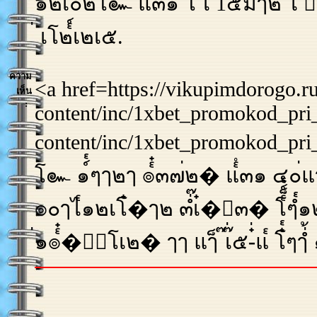
๑๒เ๐๒๎โ๛้ แ๎ํ๓๑ โ ๊เ็่ํ๎ 1๕มๅ๒ ไ๎
่ เโ๒๎์เ๒เ๕.
ความ
<a href=https://vikupimdorogo.r
เห็น
:
content/inc/1xbet_promokod_pri_
content/inc/1xbet_promokod_pri_
โ๛ ๑์๎ๆๅ๒ๅ ๏๎๋๓๗่๒� แ๎ํ๓๑ ๔๐่แ
๏๐ๅไ๎๑๒เโ๋�ๅ๒ ๓ํ่๊เ๋�ํ๓� โ๎็์๎ๆํ๎
่๑๏๎๋�็๎โเ๒� ๅๅ แๅ็ ๊เ๊่๕-๋่แ๎ โ๋๎ๆๅํ่