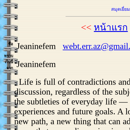
สมุดเยี่ย
<<
หน้าแรก
Jeaninefem
webt.err.az@gmail
ชื่อ
:
ทราบ
Jeaninefem
เว็บนี้
จาก
:
Life is full of contradictions an
discussion, regardless of the subj
the subtleties of everyday life 
experiences and future goals. A 
new path, a new thing that can ad