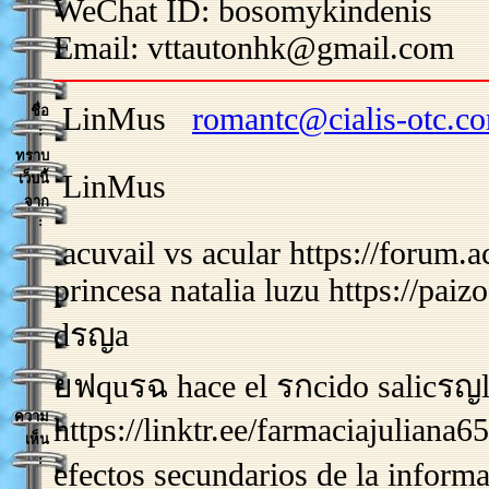
WeChat ID: bosomykindenis
Email: vttautonhk@gmail.com
LinMus
romantc@cialis-otc.c
ชื่อ
:
ทราบ
LinMus
เว็บนี้
จาก
:
acuvail vs acular https://forum.a
princesa natalia luzu https://pai
dรญa
ยฟquรฉ hace el รกcido salicรญli
ความ
https://linktr.ee/farmaciajuliana
เห็น
:
efectos secundarios de la infor