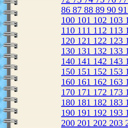
86
87
88
89
90
9
100
101
102
103
110
111
112
113
120
121
122
123
130
131
132
133
140
141
142
143
150
151
152
153
160
161
162
163
170
171
172
173
180
181
182
183
190
191
192
193
200
201
202
203