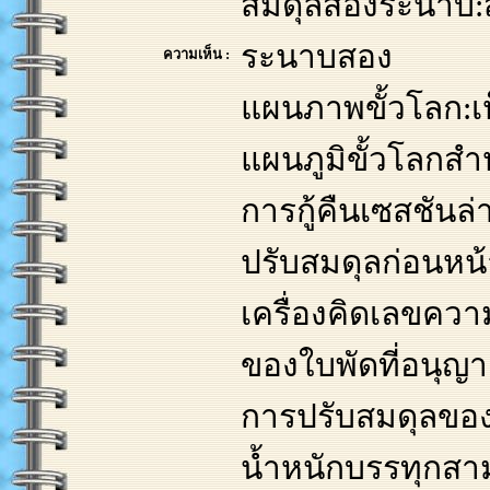
สมดุลสองระนาบ:
ระนาบสอง
ความเห็น :
แผนภาพขั้วโลก:
แผนภูมิขั้วโลกสำ
การกู้คืนเซสชันล
ปรับสมดุลก่อนหน้
เครื่องคิดเลขค
ของใบพัดที่อนุ
การปรับสมดุลของล
น้ำหนักบรรทุกสา