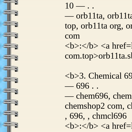
10 — . .
— orb11ta, orb11ta
top, orb11ta org, o
com
<b>:</b> <a href=h
com.top>orb11ta.s
<b>3. Chemical 6
— 696 . .
— chem696, chemic
chemshop2 com, ch
, 696, , chmcl696
<b>:</b> <a href=