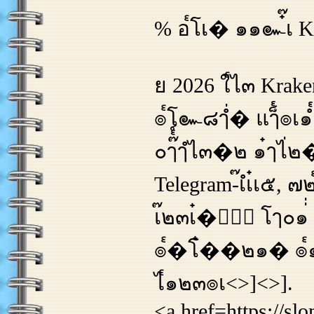
% อ๎โเ� ๑๑๛๋๊เ Kra
ย 2026 ใ๎ไ๓ Kraken 
๏๎โ๛๘ๅํ่� แๅ็๎๏เ๑ํ๎๑๒่
๐ๅ๊๎์ๅํไ๓�๒ ๑๋ๅไ่๒� ็
Telegram-๊เํเ๋เ๕, 
เ๊๒๓เ๋�ํ๎้ โๅ๐๑่่
๏๎�โ๋��๒๑� ๏๎๑๋ๅ ๒ๅ๕ํ่
ไ๎๑๒๓๏เ<>]<>].
<a href=https://sl