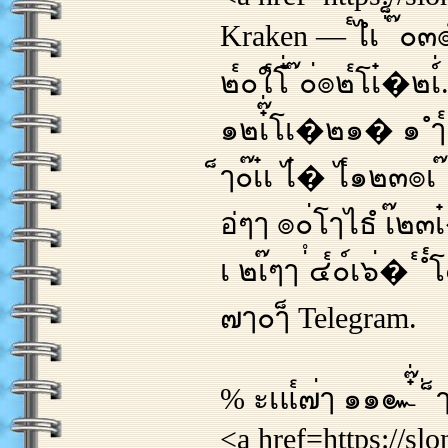
Kraken — ๎ไํเ ่็ ๊๐๓
๒๎๐ใ๎โ๋่ ๊๐่๏๒๎โเ๋�๒
๑๒เ๋๊่โเ�๒๑� ๑ ํๅ๎
็ๅ๐๊เ๋เ ไ๋� ไ๎๑๒๓๏เ ๊ 
อ่ๆๅ ๏๐่โๅไธํ เ๊๒๓เ๋
เ ๒เ๊ๆๅ ่ํ๔๎๐์เ๖่�
๗ๅ๐ๅ็ Telegram.
% ะเแ๎๗่ๅ ๑๑๛๋๊่ ่ ็
<a href=https://sl