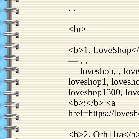
. .
<hr>
<b>1. LoveShop<
— . .
— loveshop, , love
loveshop1, lovesh
loveshop1300, lov
<b>:</b> <a
href=https://loves
<b>2. Orb11ta</b