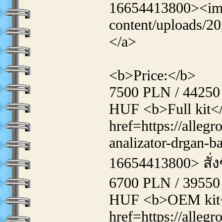
16654413800><img 
content/uploads/
</a>
<b>Price:</b>
7500 PLN / 44250
HUF <b>Full kit<
href=https://alleg
analizator-drgan-b
16654413800> สั่งซ
6700 PLN / 39550
HUF <b>OEM kit<
href=https://allegr