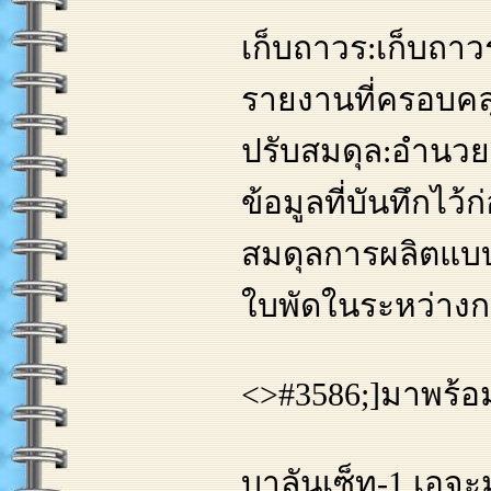
เก็บถาวร:เก็บถาว
รายงานที่ครอบคล
ปรับสมดุล:อำนว
ข้อมูลที่บันทึกไว้ก
สมดุลการผลิตแบ
ใบพัดในระหว่าง
<>#3586;]มาพร้อ
บาลันเซ็ท-1 เอจะ