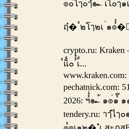
๏๐๎โๅ๐ๅํํ๛์่ เไ๐ๅ๑เ
ฤ๋� ๎๒โๅ๒เ ่๑๏๎๋�็๎
crypto.ru: Kraken 
๎แ็๎๐ ๎ํ๋เ้ํ...
www.kraken.com: K
pechatnick.com:
2026: ฯ๎๋ํ๛้ ๑๏่๑๎๊ ๑๑
tendery.ru: าๅํไๅ๐
๏๎๏เ๑๒� ํเ สะภสEอ 