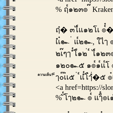
% ฤ๎๑๒๓๏ ๊ Krake
ฤ๋� ๓ไ๎แ๑๒โเ ๏๎๋
เํเ๋๛ ่ แ๎๒๛, ใไๅ 
๒เ๊ๆๅ ํ๎โ๎๑๒่ ๎ ไ๎๑๒
๑๒๐๛๕ ๑๏๎๑๎แ๎โ ๏๎
ความเห็น :
็ๅ๐๊เ๋เ๕ ่ ๎แํ๎โ๋ๅํ่�๕
<a href=https://sl
% ั๎โๅ๒๛ ๏๎ แๅ็๎๏เ๑ํ