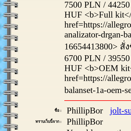
7500 PLN / 44250
HUF <b>Full kit<
href=https://alleg
analizator-drgan-b
16654413800> สั่งซ
6700 PLN / 39550
HUF <b>OEM kit<
href=https://allegr
balanset-1a-oem-se
PhillipBor
jolt-
ชื่อ :
PhillipBor
ทราบเว็บนี้จาก :