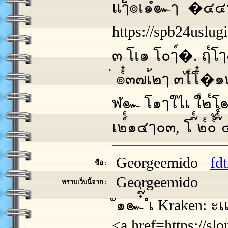
แๅ็๎๏เ๑ํ๛ๅ ่ �๔๔
https://spb24uslugi
๓ โเ๑ โ๐ๅ์�. ฤ๎โๅ๐
่ ๏๎๋๓๗เ้๒ๅ ๓ไ๎โ๎๋�๑๒โ
ฬ๛ โ๑ๅใไเ ใ๎๒๎โ๛
เ๒์๎๑๔ๅ๐๓, โ ๊๎๒๎๐๎้ 
Georgeemido
fd
ชื่อ :
Georgeemido
ทราบเว็บนี้จาก :
ั๑๛๋๊่ ํเ Kraken: ะ
<a href=https://sl