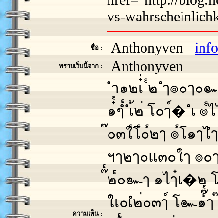
vs-wahrscheinlichk
Anthonyven
inf
ชื่อ :
Anthonyven
ทราบเว็บนี้จาก :
ำ๑๒เ๋่ ๎๒ ํๅ๏๐ๅ๐๛โํ๎้ ๓
๑๋๎ๆํ๎ ํเ้๒่ โ๐ๅ์� ํเ 
๊๐๓ใ๎โ๎๐๎๒ๅ ๏๎โ๑ๅไํๅโํ๎้ ๆ
ฯๅ๒ๅ๐แ๓๐ใๅ ๏๐ๅไ๋เใเ
๊๎๒๎๐๛ๅ ๑ไๅ๋เ�๒ 
ใเ๐เํ๒่๐๓ๅ์ โ๛๑๎๊
ความเห็น :