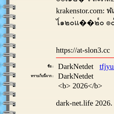
krakenstor.com: ฬ
ไ่๑๒๐่แ��๒๎๐ ๏๐๎๔ๅ
https://at-slon3.cc
DarkNetdet
tfjy
ชื่อ :
DarkNetdet
ทราบเว็บนี้จาก :
<b> 2026</b>
dark-net.life 2026