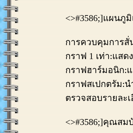
<>#3586;]แผนภู
การควบคุมการสั่
กราฟ 1 เท่า:แสดง
กราฟฮาร์มอนิก:แ
กราฟสเปกตรัม:น
ตรวจสอบรายละเอ
<>#3586;]คุณสมบั