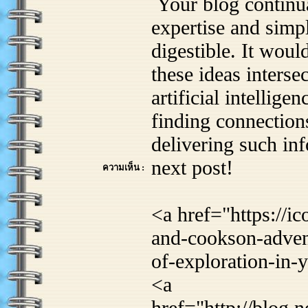
Your blog continual
expertise and simp
digestible. It wou
these ideas interse
artificial intellige
finding connection
delivering such in
next post!
ความเห็น :
<a href="https://i
and-cookson-advent
of-exploration-in-
<a
href="http://blog.