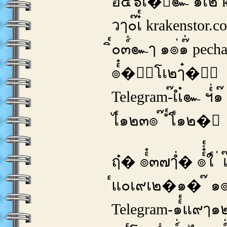
ฮ๔่๖่เ๋�ํ๛้ ๑เ้๒ kr
วๅ๐๊เ๋๎ krakenstor
ิ๎๐๓์ํ๛ๅ ๑๏่๑๊่ pe
๏๎๋�็๎โเ๒ๅ๋�์่
Telegram-๊เํเ๋๛ ฯ
ไ๎๑๒๓๏ ๊ ํ๎โ๎๑๒�์
ฤ๋� ๏๎๋๓๗ๅํ่� ๏๎๋ํ๎ใ
๎แ๐เ๙เ๒�๑� ๊ ๑๏ๅ๖่เ๋่
Telegram-๑๎๎แ๙ๅ๑๒