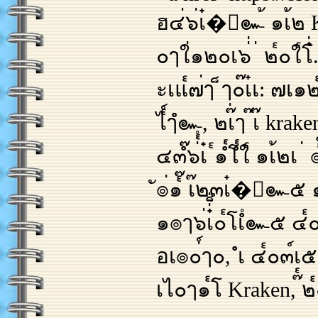
ฮ๔่๖่เ๋�ํ๛้ ๑เ้๒ K
๐ๅใ่๑๒๐เ๖่่ ่ ๒๎๐ใ๎โ๋่
ะเแ๎๗่ๅ ็ๅ๐๊เ๋เ: 
ไ๎์ๅํ๛, ๒เ๊่ๅ ๊เ๊ k
๔๓ํ๊๖่๎ํเ๋ ๎๑ํ๎โํ๎ใ๎ ๑เ้๒เ
ั๏่๑๎๊ เ๊๒๓เ๋�ํ๛๕ 
๑๏ๅ๖่เ๋่็่๐๎โเํํ๛๕ 
อเ๏๐่์ๅ๐, ํเ ๔๎๐๓์เ๕ ์
เไ๐ๅ๑๎โ Kraken, ๊