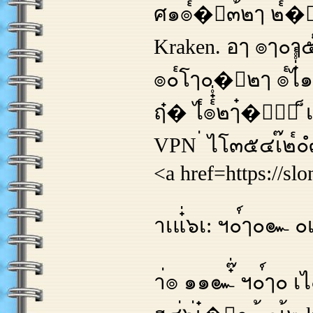
ศ๑๏๎๋�็๓้๒ๅ ๒๎๋�๊๎ ๏
Kraken. อๅ ๏ๅ๐ๅ๕๎ไ
๏๐๎โๅ๐�้๒ๅ ๏๎ไ๋่ํํ
ฤ๋� ไ๎๏๎๋ํ่๒ๅ๋�ํ๎
VPN ่ ไโ๓๕๔เ๊๒๎๐ํ
<a href=https://sl
าเแ๋่๖เ: ฯ๐่์ๅ๐๛ ๐
า่๏ ๑๑๛๋๊่ ฯ๐่์ๅ๐ เไ