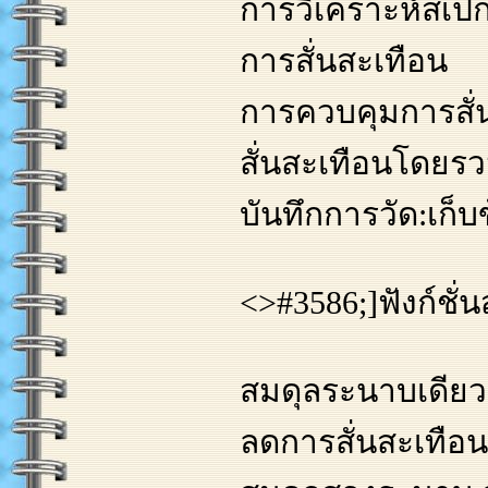
การวิเคราะห์สเป
การสั่นสะเทือน
การควบคุมการสั
สั่นสะเทือนโดยร
บันทึกการวัด:เก็
<>#3586;]ฟังก์ชั่
สมดุลระนาบเดียว
ลดการสั่นสะเทือน