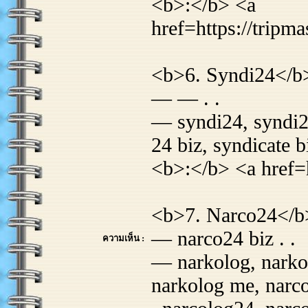
<b>:</b> <a
href=https://tripma
<b>6. Syndi24</b
— — . .
— syndi24, syndi24 
24 biz, syndicate b
<b>:</b> <a href=
<b>7. Narco24</b
— narco24 biz . .
ความเห็น :
— narkolog, narkol
narkolog me, narco