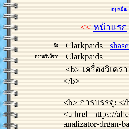
สมุดเยี่ย
<<
หน้าแรก
Clarkpaids
shas
ชื่อ :
Clarkpaids
ทราบเว็บนี้จาก :
<b> เครื่องวิเคร
</b>
<b> การบรรจุ: </
<a href=https://al
analizator-drgan-b