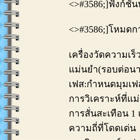
<>#3586;]ฟังก์ชั
<>#3586;]โหมดกา
เครื่องวัดความเร
แม่นยำ(รอบต่อนา
เฟส:กำหนดมุมเฟ
การวิเคราะห์ที่แม
การสั่นสะเทือน 1
ความถี่ที่โดดเด่น