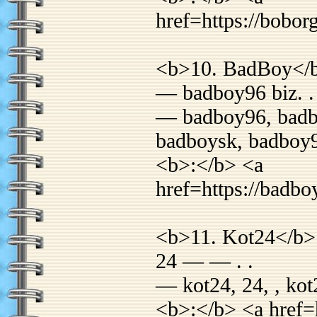
href=https://bobor
<b>10. BadBoy</
— badboy96 biz. .
— badboy96, badbo
badboysk, badboy
<b>:</b> <a
href=https://badb
<b>11. Kot24</b>
24 — — . .
— kot24, 24, , kot
<b>:</b> <a href=h