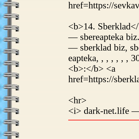
href=https://sevk
<b>14. Sberklad<
— sbereapteka biz.
— sberklad biz, sb
eapteka, , , , , , , 30
<b>:</b> <a
href=https://sberkl
<hr>
<i> dark-net.life 