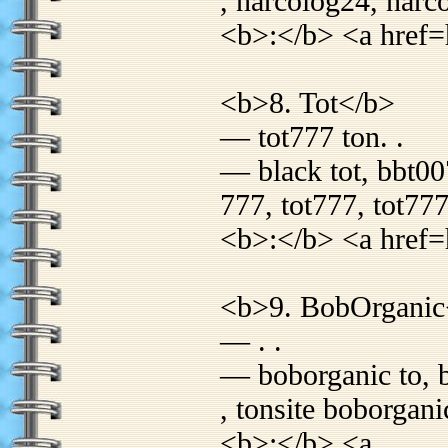
, narcolog24, narc
<b>:</b> <a href=
<b>8. Tot</b>
— tot777 ton. .
— black tot, bbt00
777, tot777, tot777
<b>:</b> <a href=h
<b>9. BobOrganic
— . .
— boborganic to, bo
, tonsite boborgani
<b>:</b> <a