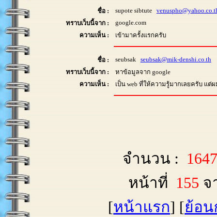
supote sibtute
venuspho@yahoo.co.t
ชื่อ :
google.com
ทราบเว็บนี้จาก :
ความเห็น :
เข้ามาครั้งแรกครับ
seubsak
seubsak@mik-denshi.co.th
ชื่อ :
ทราบเว็บนี้จาก :
หาข้อมูลจาก google
ความเห็น :
เป็น web ที่ให้ความรู้มากเลยครับ แต่ผ
จำนวน :
164
หน้าที่
155
จ
[
หน้าแรก
] [
ย้อน