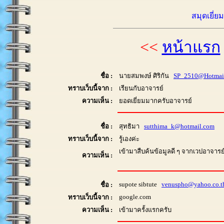
สมุดเยี่ย
<<
หน้าแรก
ชื่อ :
นายสมพงษ์ ศิริกัน
SP_2510@Hotmai
ทราบเว็บนี้จาก :
เรียนกับอาจารย์
ความเห็น :
ยอดเยี่ยมมากครับอาจารย์
ชื่อ :
สุทธิมา
sutthima_k@hotmail.com
ทราบเว็บนี้จาก :
รู้เองค่ะ
เข้ามาสืบค้นข้อมูลดี ๆ จากเวปอาจารย์
ความเห็น :
supote sibtute
venuspho@yahoo.co.t
ชื่อ :
google.com
ทราบเว็บนี้จาก :
ความเห็น :
เข้ามาครั้งแรกครับ