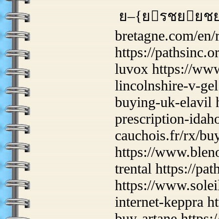
ย–{ยรชยยชยร
bretagne.com/en/r
https://pathsinc.o
luvox https://ww
lincolnshire-v-ge
buying-uk-elavil 
prescription-idah
cauchois.fr/rx/b
https://www.bleno
trental https://pa
https://www.solei
internet-keppra h
buy-artane https: