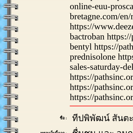
online-euu-prosca
bretagne.com/en/
https://www.deeze
bactroban https:/
bentyl https://pat
prednisolone http
sales-saturday-de
https://pathsinc.o
https://pathsinc.
https://pathsinc.
ทีปพิพัฒน์ สัน
ชื่อ :