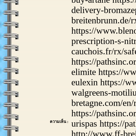
delivery-bromaze
breitenbrunn.de/r
https://www.bleno
prescription-s-nit
cauchois.fr/rx/sa
https://pathsinc.o
elimite https://w
eulexin https://w
walgreens-motili
bretagne.com/en/
https://pathsinc.o
urispas https://pa
ความเห็น :
http://www.ff-br