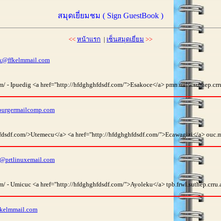
สมุดเยี่ยมชม ( Sign GuestBook )
<<
หน้าแรก
|
เซ็นสมุดเยี่ยม
>>
k@ffkelmmail.com
m/ - Ipuedig <a href="http://hfdghghfdsdf.com/">Esakoce</a> pmn.mrlw.suthep.crru
urgermailcomp.com
fdsdf.com/>Utemecu</a> <a href="http://hfdghghfdsdf.com/">Ecawagizi</a> ouc.mro
@prtlinuxemail.com
/ - Umicuc <a href="http://hfdghghfdsdf.com/">Ayoleku</a> tpb.frwl.suthep.crru.a
kelmmail.com