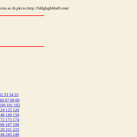
rru.ac.th.pkr.xs http://hfdghghfdsdf.com/
32
33
34
35
66
67
68
69
100
101
102
124
125
126
148
149
150
172
173
174
196
197
198
220
221
222
244
245
246