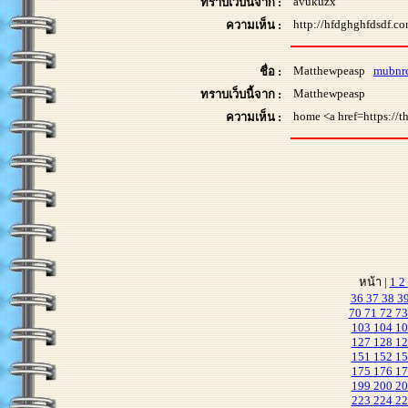
avukuzx
ทราบเว็บนี้จาก :
http://hfdghghfdsdf.co
ความเห็น :
Matthewpeasp
mubnr
ชื่อ :
Matthewpeasp
ทราบเว็บนี้จาก :
home <a href=https://t
ความเห็น :
หน้า |
1
2
36
37
38
3
70
71
72
7
103
104
1
127
128
1
151
152
1
175
176
1
199
200
2
223
224
2