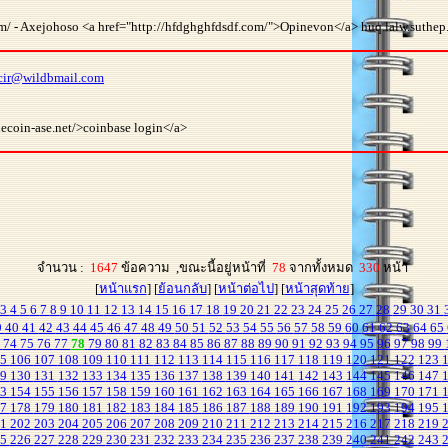
m/ - Axejohoso <a href="http://hfdghghfdsdf.com/">Opinevon</a> huq.lalw.suthep.c
cir@wildbmail.com
hecoin-ase.net/>coinbase login</a>
จำนวน :
1647
ข้อความ ,ขณะนี้อยู่หน้าที่
78
จากทั้งหมด
330
หน้า
[
หน้าแรก
] [
ย้อนกลับ
] [
หน้าต่อไป
] [
หน้าสุดท้าย
]
3
4
5
6
7
8
9
10
11
12
13
14
15
16
17
18
19
20
21
22
23
24
25
26
27
28
29
30
31
9
40
41
42
43
44
45
46
47
48
49
50
51
52
53
54
55
56
57
58
59
60
61
62
63
64
65
3
74
75
76
77
78
79
80
81
82
83
84
85
86
87
88
89
90
91
92
93
94
95
96
97
98
99
05
106
107
108
109
110
111
112
113
114
115
116
117
118
119
120
121
122
123
29
130
131
132
133
134
135
136
137
138
139
140
141
142
143
144
145
146
147
53
154
155
156
157
158
159
160
161
162
163
164
165
166
167
168
169
170
171
77
178
179
180
181
182
183
184
185
186
187
188
189
190
191
192
193
194
195
01
202
203
204
205
206
207
208
209
210
211
212
213
214
215
216
217
218
219
25
226
227
228
229
230
231
232
233
234
235
236
237
238
239
240
241
242
243