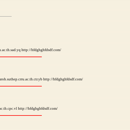
.ac.th.sad.yq http://hfdghghfdsdf.com/
h.suthep.crru.ac.th.ctr.yb http://hfdghghfdsdf.com/
c.th.cpc.vl http://hfdghghfdsdf.com/