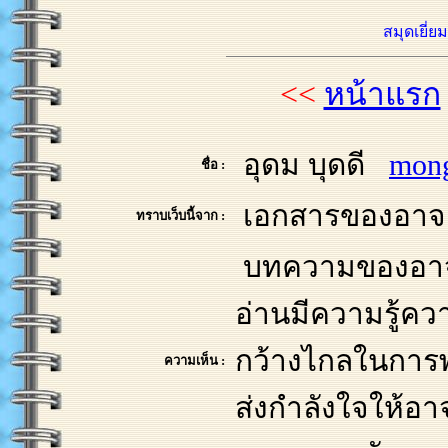
สมุดเยี่ย
<<
หน้าแรก
อุดม บุดดี
mon
ชื่อ :
เอกสารของอาจา
ทราบเว็บนี้จาก :
บทความของอาจารย
อ่านมีความรู้ควา
กว้างไกลในการ
ความเห็น :
ส่งกำลังใจให้อ