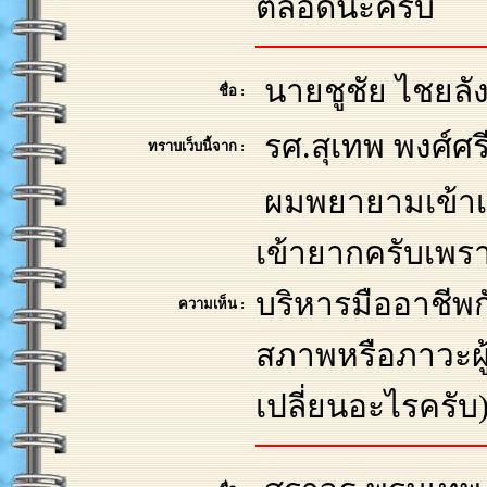
ตลอดนะครับ
นายชูชัย ไชยล
ชื่อ :
รศ.สุเทพ พงศ์ศร
ทราบเว็บนี้จาก :
ผมพยายามเข้าเย
เข้ายากครับเพรา
บริหารมืออาชีพ
ความเห็น :
สภาพหรือภาวะผู้
เปลี่ยนอะไรครั